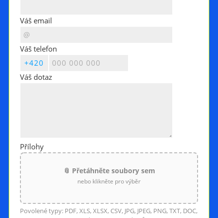
Váš email
Váš telefon
Váš dotaz
Přílohy
📎 Přetáhněte soubory sem
nebo klikněte pro výběr
Povolené typy: PDF, XLS, XLSX, CSV, JPG, JPEG, PNG, TXT, DOC,