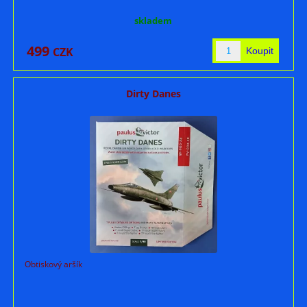
skladem
499
CZK
Dirty Danes
Obtiskový aršík