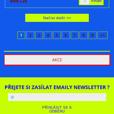
459
CZK
1
2
3
4
5
6
7
8
9
>>
AKCE
PŘEJETE SI ZASÍLAT EMAILY NEWSLETTER ?