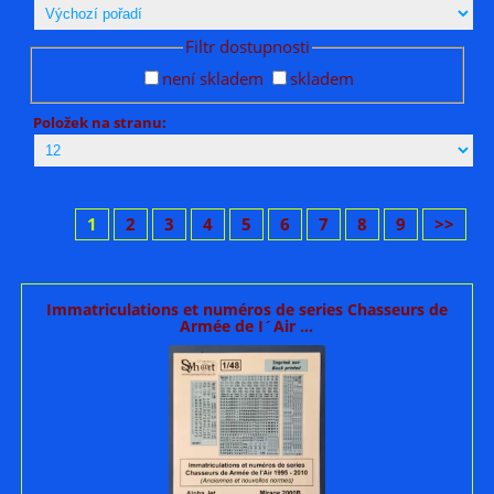
Filtr dostupnosti
není skladem
skladem
Položek na stranu:
1
2
3
4
5
6
7
8
9
>>
Immatriculations et numéros de series Chasseurs de
Armée de I´Air ...