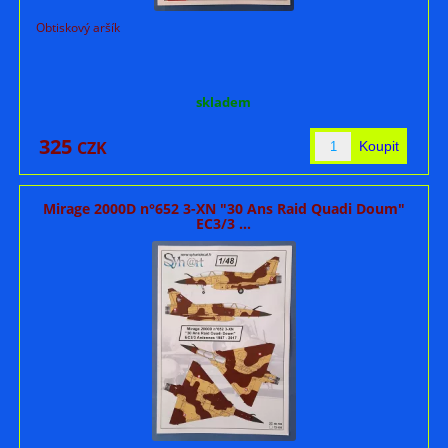
Obtiskový aršík
skladem
325
CZK
Mirage 2000D n°652 3-XN "30 Ans Raid Quadi Doum"
EC3/3 ...