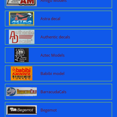
Amigo Models
Astra decal
Authentic decals
Aztec Models
Babibi model
BarracudaCals
Begemot