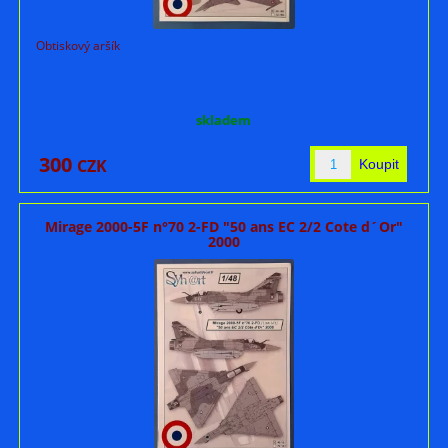
Obtiskový aršík
skladem
300
CZK
Mirage 2000-5F n°70 2-FD "50 ans EC 2/2 Cote d´Or"
2000