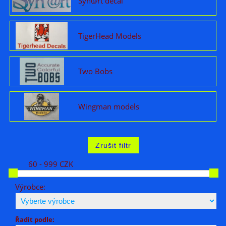
Syh@rt decal
TigerHead Models
Two Bobs
Wingman models
60 - 999 CZK
Výrobce:
Řadit podle: