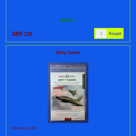
skladem
389
CZK
Dirty Danes
Obtiskový aršík