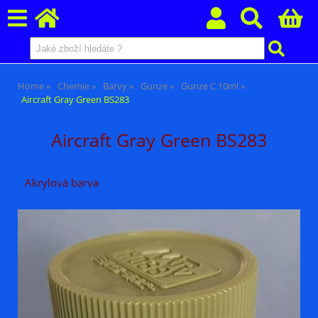
Home
Chemie
Barvy
Gunze
Gunze C 10ml
Aircraft Gray Green BS283
Aircraft Gray Green BS283
Akrylová barva