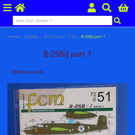
Home
Obtisky
FCM decal
1:72
B-25B/J part 1
B-25B/J part 1
Obtiskový aršík.