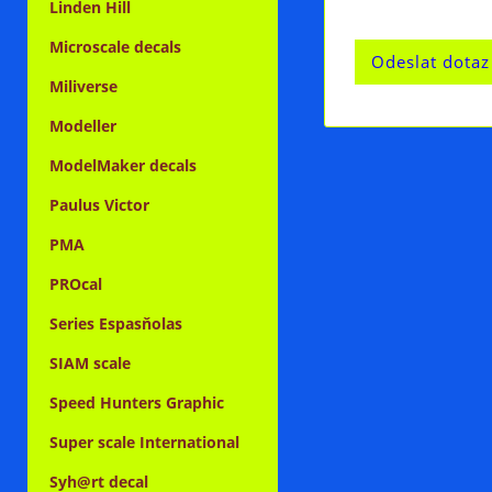
Linden Hill
Microscale decals
Miliverse
Modeller
ModelMaker decals
Paulus Victor
PMA
PROcal
Series Espasňolas
SIAM scale
Speed Hunters Graphic
Super scale International
Syh@rt decal