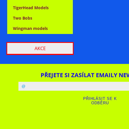
TigerHead Models
Two Bobs
Wingman models
AKCE
PŘEJETE SI ZASÍLAT EMAILY NE