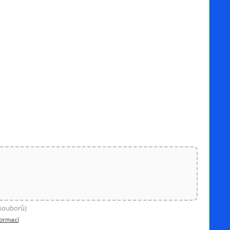
 souborů)
formací