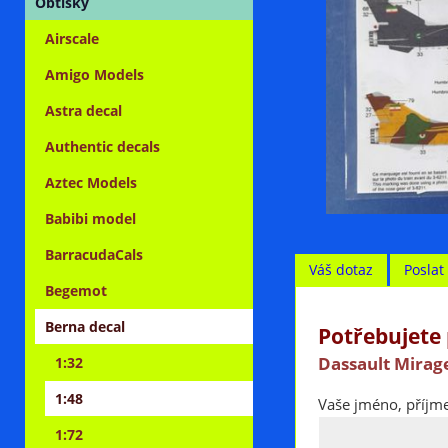
Obtisky
Airscale
Amigo Models
Astra decal
Authentic decals
Aztec Models
Babibi model
BarracudaCals
Váš dotaz
Posla
Begemot
Berna decal
Potřebujete 
Dassault Mirage
1:32
1:48
Vaše jméno, příjme
1:72