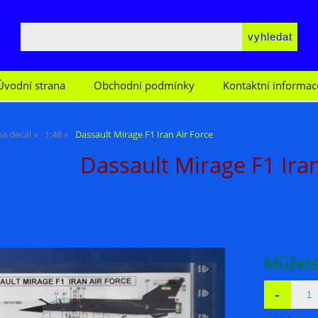
Úvodní strana
Obchodní podmínky
Kontaktní informac
na decal
1:48
Dassault Mirage F1 Iran Air Force
Dassault Mirage F1 Iran
Můžete