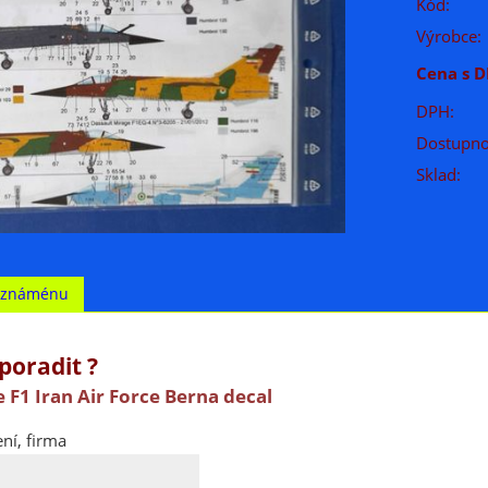
Kód:
Výrobce:
Cena s D
DPH:
Dostupno
Sklad:
t známénu
poradit ?
 F1 Iran Air Force Berna decal
ní, firma