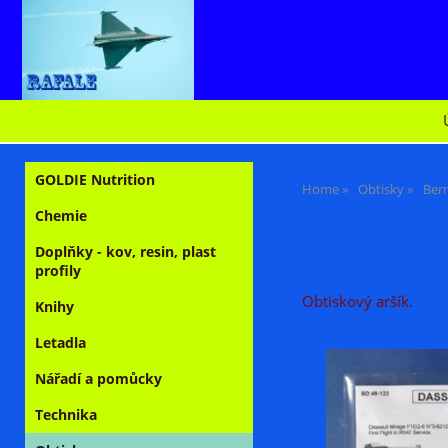
GOLDIE Nutrition
Home
Obtisky
Ber
Chemie
Doplňky - kov, resin, plast
profily
Obtiskový aršík.
Knihy
Letadla
Nářadí a pomůcky
Technika