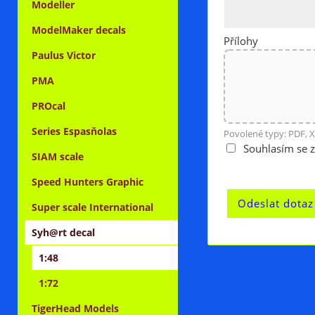
Modeller
ModelMaker decals
Přílohy
Paulus Victor
PMA
PROcal
Series Espasňolas
Povolené typy: PDF, X
Souhlasím se 
SIAM scale
Speed Hunters Graphic
Super scale International
Syh@rt decal
1:48
1:72
TigerHead Models