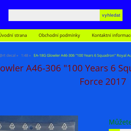
Úvodní strana
Obchodní podmínky
Kontaktní informac
@rt decal
1:48
EA-18G Glowler A46-306 "100 Years 6 Squadron" Royal Aus
owler A46-306 "100 Years 6 Squ
Force 2017
Můžete