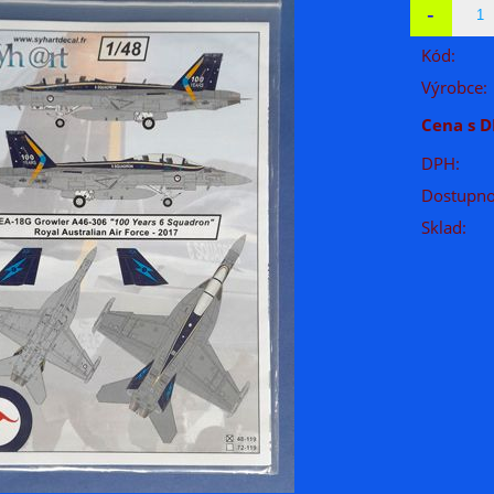
Kód:
Výrobce:
Cena s D
DPH:
Dostupno
Sklad: