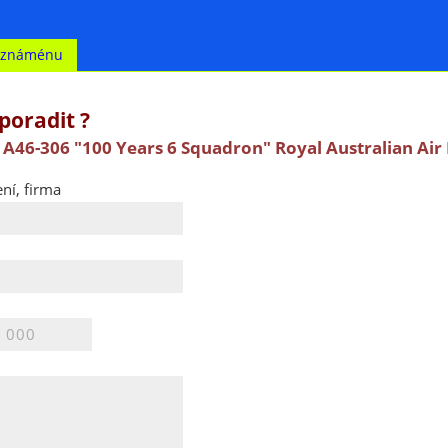
t známénu
poradit ?
A46-306 "100 Years 6 Squadron" Royal Australian Air
ní, firma