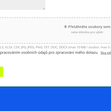
📎 Přetáhněte soubory sem
nebo klikněte pro výběr
LS, XLSX, CSV, JPG, JPEG, PNG, TXT, DOC, DOCX (max 10 MB / soubor, max 5
zpracováním osobních údajů pro zpracování mého dotazu
Více in