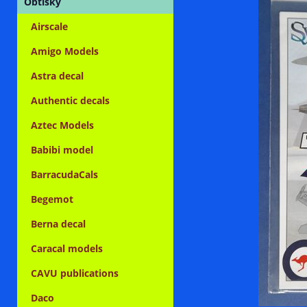
Obtisky
Airscale
Amigo Models
Astra decal
Authentic decals
Aztec Models
Babibi model
BarracudaCals
Begemot
Berna decal
Caracal models
CAVU publications
Daco