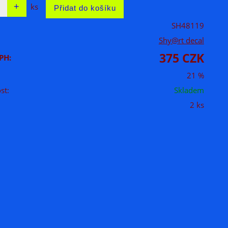
ks
SH48119
Shy@rt decal
375 CZK
PH:
21 %
st:
Skladem
2 ks