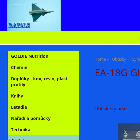
GOLDIE Nutrition
Home
Obtisky
Syh
Chemie
EA-18G Gl
Doplňky - kov, resin, plast
profily
Knihy
Letadla
Obtiskový aršík.
Nářadí a pomůcky
Technika