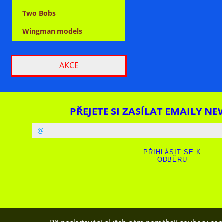
Two Bobs
Wingman models
AKCE
PŘEJETE SI ZASÍLAT EMAILY NE