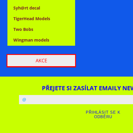
Syh@rt decal
TigerHead Models
Two Bobs
Wingman models
AKCE
PŘEJETE SI ZASÍLAT EMAILY NE