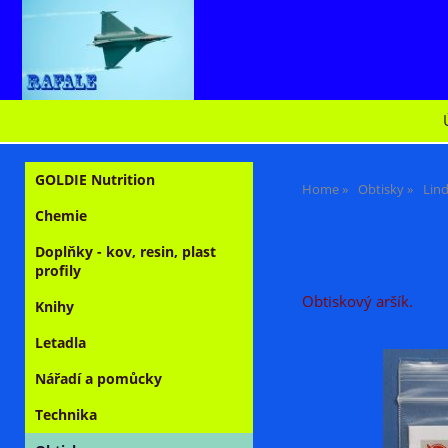
GOLDIE Nutrition
Home
Obtisky
Lind
Chemie
Doplňky - kov, resin, plast
profily
Obtiskový aršík.
Knihy
Letadla
Nářadí a pomůcky
Technika