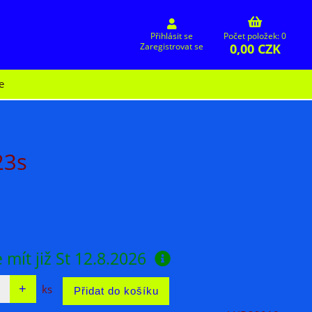
Přihlásit se
Počet položek: 0
0,00 CZK
Zaregistrovat se
e
23s
 mít již
St 12.8.2026
ks