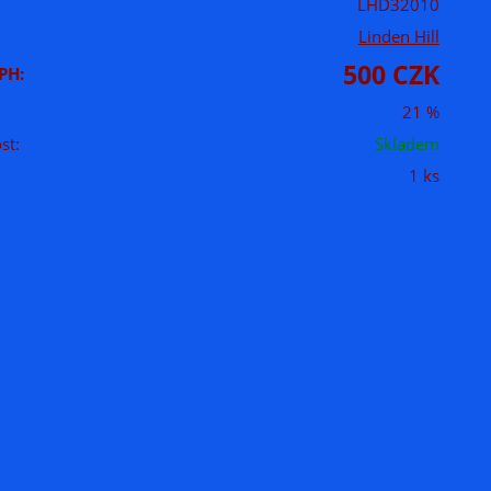
LHD32010
Linden Hill
500 CZK
PH:
21 %
st:
Skladem
1 ks