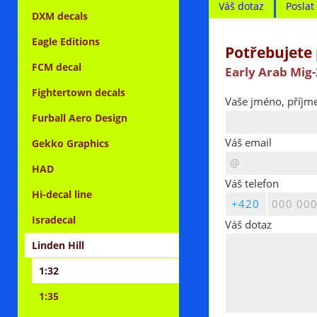
Váš dotaz
Posla
DXM decals
Eagle Editions
Potřebujete 
FCM decal
Early Arab Mig-
Fightertown decals
Vaše jméno, příjme
Furball Aero Design
Váš email
Gekko Graphics
HAD
Váš telefon
Hi-decal line
Isradecal
Váš dotaz
Linden Hill
1:32
1:35