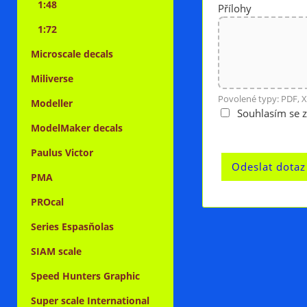
1:48
Přílohy
1:72
Microscale decals
Miliverse
Povolené typy: PDF, X
Modeller
Souhlasím se 
ModelMaker decals
Paulus Victor
PMA
PROcal
Series Espasňolas
SIAM scale
Speed Hunters Graphic
Super scale International