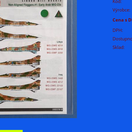
Kód:
Výrobce:
Cena s D
DPH:
Dostupno
Sklad: