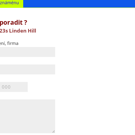
t známénu
poradit ?
23s Linden Hill
ní, firma