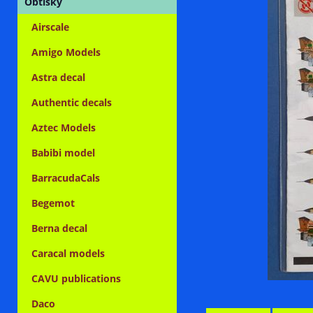
Obtisky
Airscale
Amigo Models
Astra decal
Authentic decals
Aztec Models
Babibi model
BarracudaCals
Begemot
Berna decal
Caracal models
CAVU publications
Daco