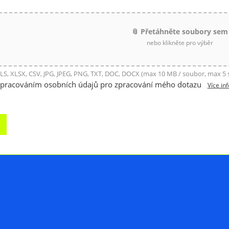
📎 Přetáhněte soubory sem
nebo klikněte pro výběr
LS, XLSX, CSV, JPG, JPEG, PNG, TXT, DOC, DOCX (max 10 MB / soubor, max 5
zpracováním osobních údajů pro zpracování mého dotazu
Více in