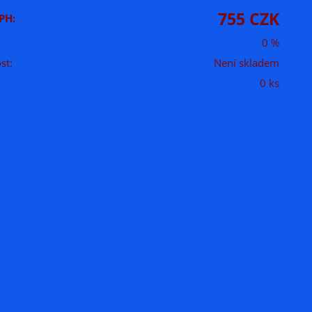
755 CZK
PH:
0 %
st:
Není skladem
0 ks