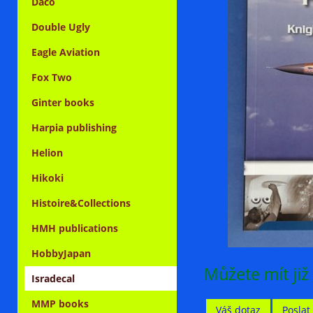
Daco
Double Ugly
Eagle Aviation
Fox Two
Ginter books
Harpia publishing
Helion
Hikoki
Histoire&Collections
HMH publications
HobbyJapan
Můžete mít již
Isradecal
MMP books
Váš dotaz
Posla