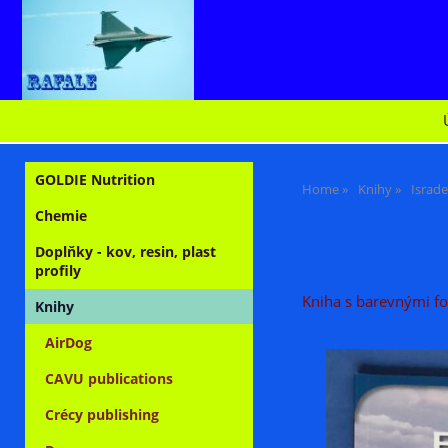
GOLDIE Nutrition
Home
Knihy
Israde
Chemie
Doplňky - kov, resin, plast
profily
Kniha s barevnými fo
Knihy
AirDog
CAVU publications
Crécy publishing