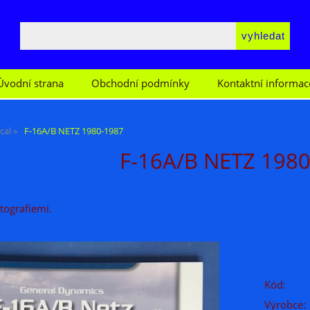
Úvodní strana
Obchodní podmínky
Kontaktní informac
cal
F-16A/B NETZ 1980-1987
F-16A/B NETZ 198
tografiemi.
Kód:
Výrobce: