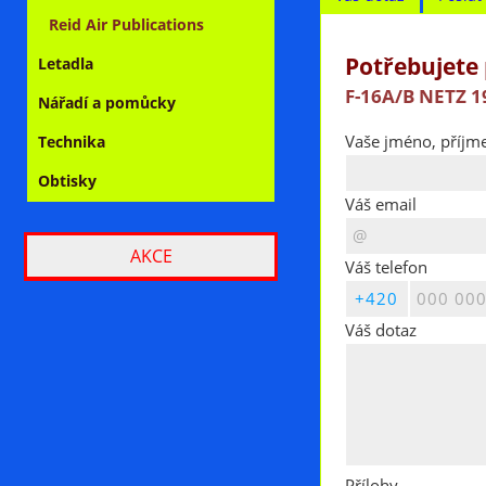
Reid Air Publications
Potřebujete 
Letadla
F-16A/B NETZ 1
Nářadí a pomůcky
Vaše jméno, příjme
Technika
Obtisky
Váš email
AKCE
Váš telefon
Váš dotaz
Přílohy