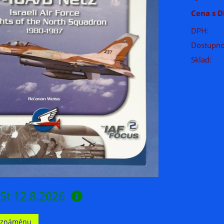
Cena s D
DPH:
Dostupno
Sklad:
St 12.8.2026
t známénu