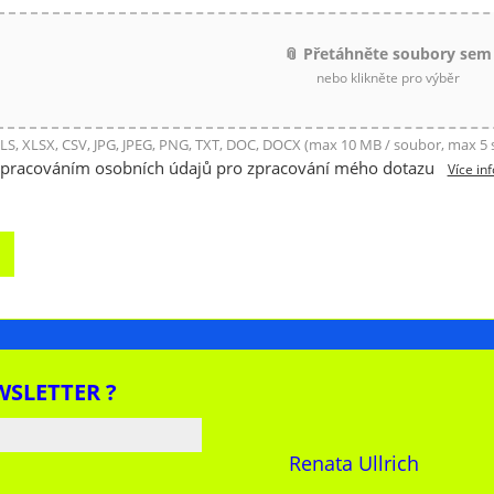
📎 Přetáhněte soubory sem
nebo klikněte pro výběr
LS, XLSX, CSV, JPG, JPEG, PNG, TXT, DOC, DOCX (max 10 MB / soubor, max 5
zpracováním osobních údajů pro zpracování mého dotazu
Více in
WSLETTER ?
Renata Ullrich