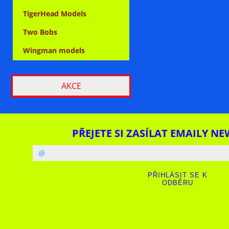
TigerHead Models
Two Bobs
Wingman models
AKCE
PŘEJETE SI ZASÍLAT EMAILY NE