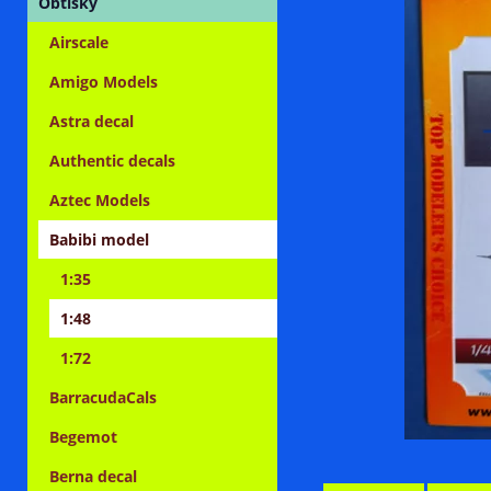
Obtisky
Airscale
Amigo Models
Astra decal
Authentic decals
Aztec Models
Babibi model
1:35
1:48
1:72
BarracudaCals
Begemot
Berna decal