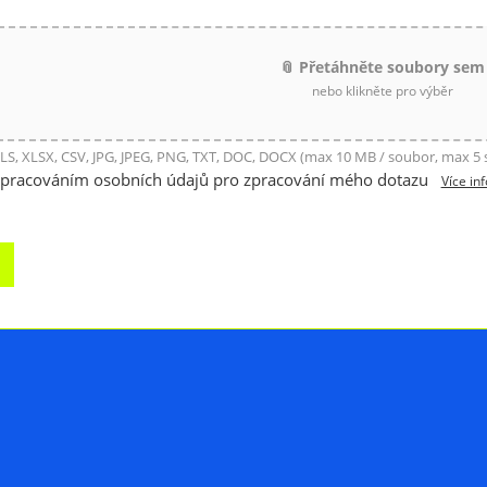
📎 Přetáhněte soubory sem
nebo klikněte pro výběr
LS, XLSX, CSV, JPG, JPEG, PNG, TXT, DOC, DOCX (max 10 MB / soubor, max 5
zpracováním osobních údajů pro zpracování mého dotazu
Více in