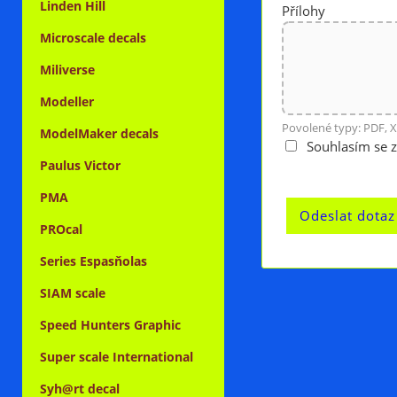
Linden Hill
Přílohy
Microscale decals
Miliverse
Modeller
Povolené typy: PDF, X
ModelMaker decals
Souhlasím se 
Paulus Victor
PMA
PROcal
Series Espasňolas
SIAM scale
Speed Hunters Graphic
Super scale International
Syh@rt decal