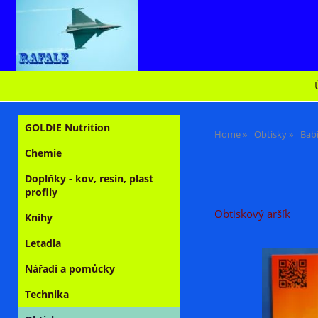
GOLDIE Nutrition
Home
Obtisky
Bab
Chemie
Doplňky - kov, resin, plast
profily
Obtiskový aršík
Knihy
Letadla
Nářadí a pomůcky
Technika