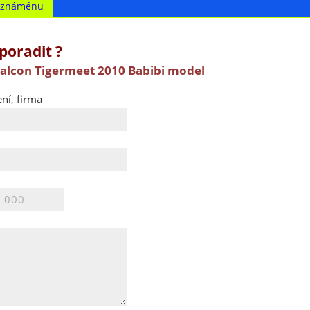
t známénu
poradit ?
Falcon Tigermeet 2010 Babibi model
ní, firma