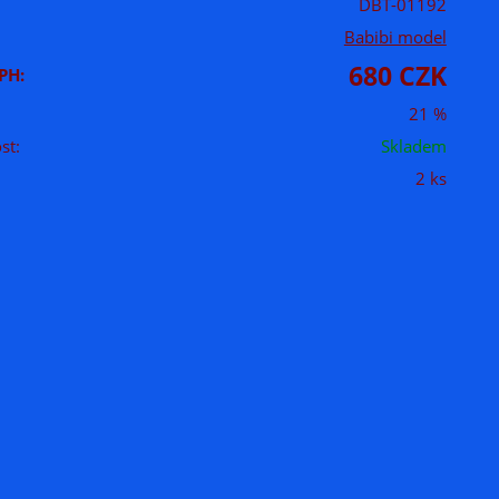
DBT-01192
Babibi model
680 CZK
PH:
21 %
st:
Skladem
2 ks