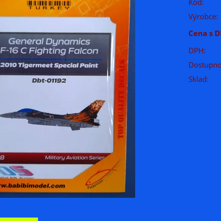
Kód:
Výrobce:
Cena s D
DPH:
Dostupno
Sklad: