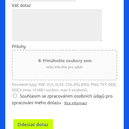
Váš dotaz
Přílohy
📎 Přetáhněte soubory sem
nebo klikněte pro výběr
Povolené typy: PDF, XLS, XLSX, CSV, JPG, JPEG, PNG, TXT, DOC,
DOCX (max 10 MB / soubor, max 5 souborů)
Souhlasím se zpracováním osobních údajů pro
zpracování mého dotazu
Více informací