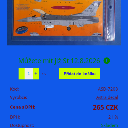
Můžete mít již
St 12.8.2026
ks
Kód:
ASD-7208
Výrobce:
Astra decal
265 CZK
Cena s DPH:
DPH:
21 %
Dostupnost:
Skladem