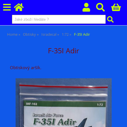
Home
Obtisky
Isradecal
1:72
F-35I Adir
F-35I Adir
Obtiskový aršík.