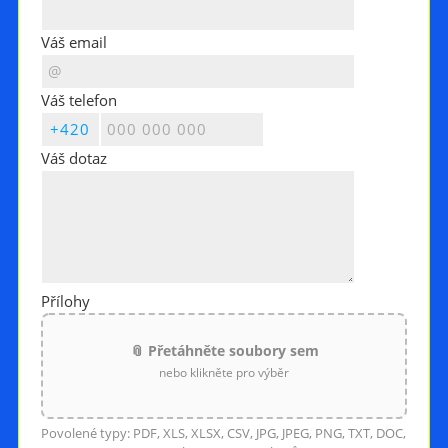
Váš email
Váš telefon
Váš dotaz
Přílohy
📎 Přetáhněte soubory sem
nebo klikněte pro výběr
Povolené typy: PDF, XLS, XLSX, CSV, JPG, JPEG, PNG, TXT, DOC,