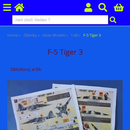
Home
Obtisky
Aztec Models
1:48
F-5 Tiger 3
F-5 Tiger 3
Obtiskový aršík