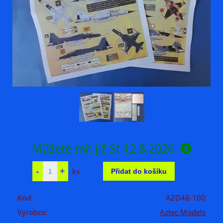
Můžete mít již
St 12.8.2026
ks
Kód:
AZD48-100
Výrobce:
Aztec Models