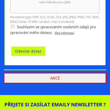
nebo klikněte pro výběr
Povolené typy: PDF, XLS, XLSX, CSV, JPG, JPEG, PNG, TXT, DOC,
DOCX (max 10 MB / soubor, max 5 souborů)
Souhlasím se zpracováním osobních údajů pro
zpracování mého dotazu
Více informací
AKCE
PŘEJETE SI ZASÍLAT EMAILY NEWSLETTER ?