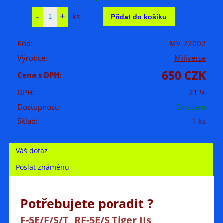
ks
Kód:
MV-72002
Výrobce:
Miliverse
650 CZK
Cena s DPH:
DPH:
21 %
Dostupnost:
Skladem
Sklad:
1 ks
Váš dotaz
Poslat známénu
Potřebujete poradit ?
F-5E/F/S/T, RF-5E/S Tiger IIs,