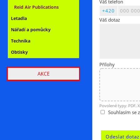
Váš telefon
Reid Air Publications
Letadla
Váš dotaz
Nářadí a pomůcky
Technika
Obtisky
Přílohy
AKCE
Povolené typy: PDF, X
Souhlasím se 