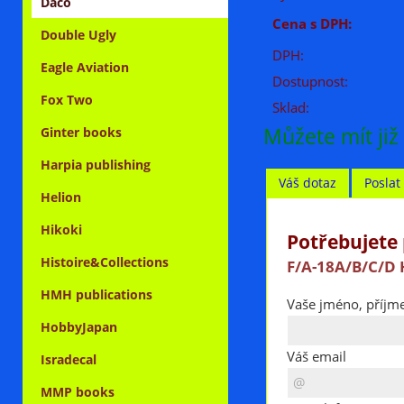
Daco
Cena s DPH:
Double Ugly
DPH:
Eagle Aviation
Dostupnost:
Fox Two
Sklad:
Můžete mít již
Ginter books
Harpia publishing
Váš dotaz
Posla
Helion
Hikoki
Potřebujete 
Histoire&Collections
F/A-18A/B/C/D 
HMH publications
Vaše jméno, příjme
HobbyJapan
Váš email
Isradecal
MMP books