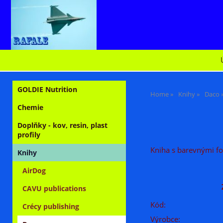
GOLDIE Nutrition
Home
Knihy
Daco
Chemie
Doplňky - kov, resin, plast
profily
Kniha s barevnými fo
Knihy
AirDog
CAVU publications
Kód:
Crécy publishing
Výrobce: