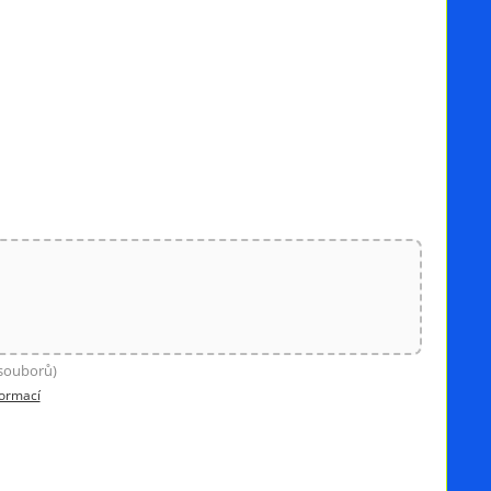
 souborů)
formací