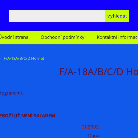
Úvodní strana
Obchodní podmínky
Kontaktní informac
F/A-18A/B/C/D Hornet
F/A-18A/B/C/D Ho
tografiemi.
ZBOŽÍ JIŽ NENÍ SKLADEM
DCB002
Daco