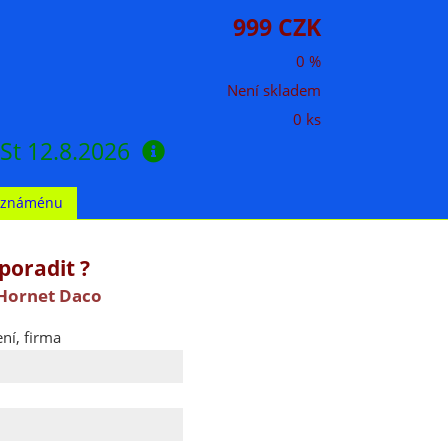
999 CZK
0 %
Není skladem
0 ks
St 12.8.2026
t známénu
poradit ?
Hornet Daco
ní, firma