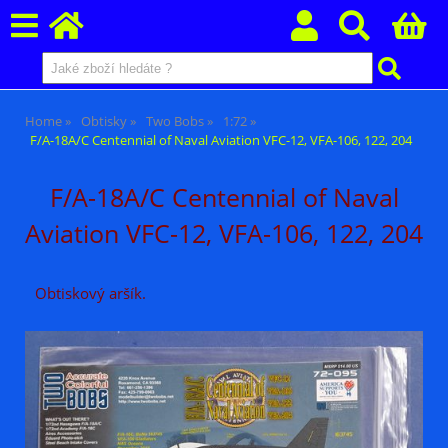
Home
Obtisky
Two Bobs
1:72
F/A-18A/C Centennial of Naval Aviation VFC-12, VFA-106, 122, 204
F/A-18A/C Centennial of Naval
Aviation VFC-12, VFA-106, 122, 204
Obtiskový aršík.