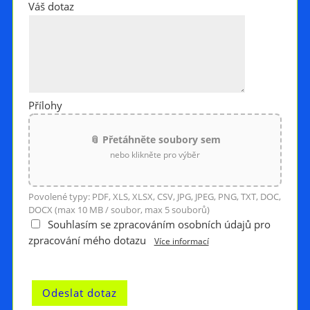
Váš dotaz
Přílohy
📎 Přetáhněte soubory sem
nebo klikněte pro výběr
Povolené typy: PDF, XLS, XLSX, CSV, JPG, JPEG, PNG, TXT, DOC,
DOCX (max 10 MB / soubor, max 5 souborů)
Souhlasím se zpracováním osobních údajů pro
zpracování mého dotazu
Více informací