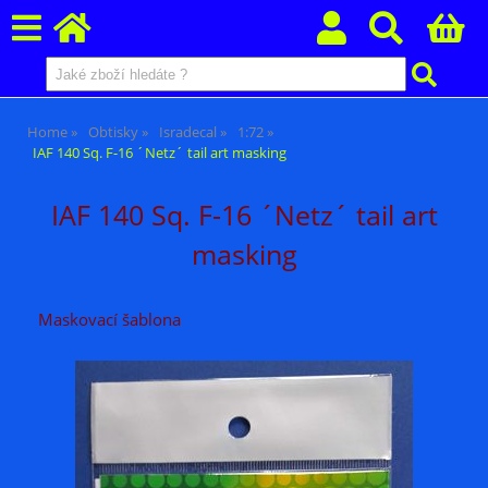
Home
Obtisky
Isradecal
1:72
IAF 140 Sq. F-16 ´Netz´ tail art masking
IAF 140 Sq. F-16 ´Netz´ tail art
masking
Maskovací šablona