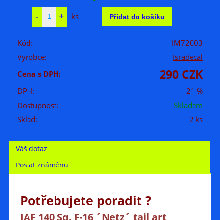
ks
Kód:
IM72003
Výrobce:
Isradecal
290 CZK
Cena s DPH:
DPH:
21 %
Dostupnost:
Skladem
Sklad:
2 ks
Váš dotaz
Poslat známénu
Potřebujete poradit ?
IAF 140 Sq. F-16 ´Netz´ tail art