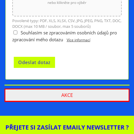
nebo klikněte pro výběr
Povolené typy: PDF, XLS, XLSX, CSV, JPG, JPEG, PNG, TXT, DOC,
DOCX (max 10 MB / soubor, max 5 souborů)
Souhlasím se zpracováním osobních údajů pro
zpracování mého dotazu
Více informací
AKCE
PŘEJETE SI ZASÍLAT EMAILY NEWSLETTER ?