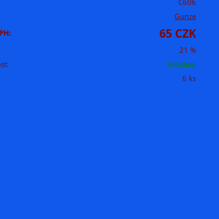
C606
Gunze
65 CZK
PH:
21 %
st:
Skladem
6 ks