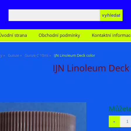
Úvodní strana
Obchodní podmínky
Kontaktní informac
vy
Gunze
Gunze C 10ml
IJN Linoleum Deck color
IJN Linoleum Deck
Můžete