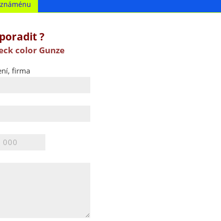
t známénu
poradit ?
eck color Gunze
ní, firma