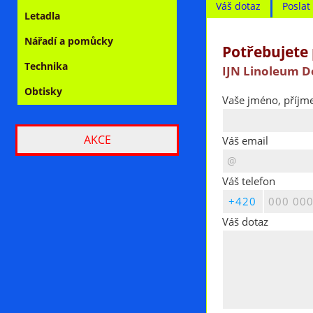
Váš dotaz
Posla
Letadla
Nářadí a pomůcky
Potřebujete 
Technika
IJN Linoleum D
Obtisky
Vaše jméno, příjme
AKCE
Váš email
Váš telefon
Váš dotaz