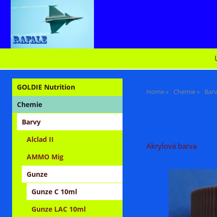
GOLDIE Nutrition
Home
Chemie
Bar
Chemie
Barvy
Alclad II
Akrylová barva
AMMO Mig
Gunze
Gunze C 10ml
Gunze LAC 10ml