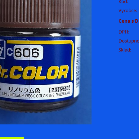
Kód:
Výrobce:
Cena s D
DPH:
Dostupno
Sklad: