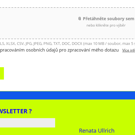
📎 Přetáhněte soubory sem
nebo klikněte pro výběr
LS, XLSX, CSV, JPG, JPEG, PNG, TXT, DOC, DOCX (max 10 MB / soubor, max 5
zpracováním osobních údajů pro zpracování mého dotazu
Více in
WSLETTER ?
Renata Ullrich