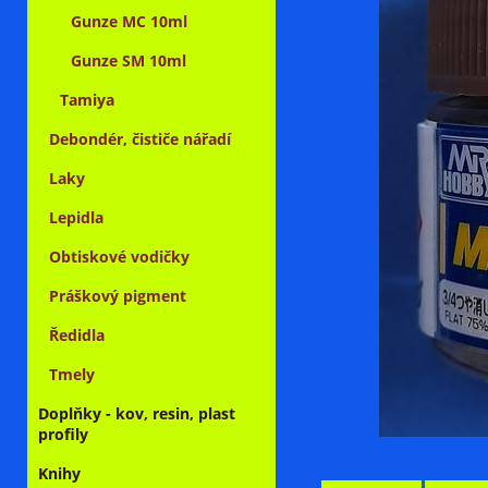
Gunze MC 10ml
Gunze SM 10ml
Tamiya
Debondér, čističe nářadí
Laky
Lepidla
Obtiskové vodičky
Práškový pigment
Ředidla
Tmely
Doplňky - kov, resin, plast
profily
Knihy