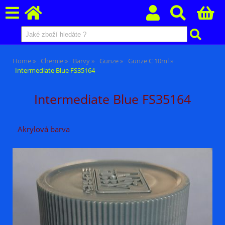
Home
Chemie
Barvy
Gunze
Gunze C 10ml
Intermediate Blue FS35164
Intermediate Blue FS35164
Akrylová barva