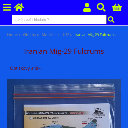
Home
Obtisky
Modeller
1:32
Iranian Mig-29 Fulcrums
Iranian Mig-29 Fulcrums
Obtiskový aršík.