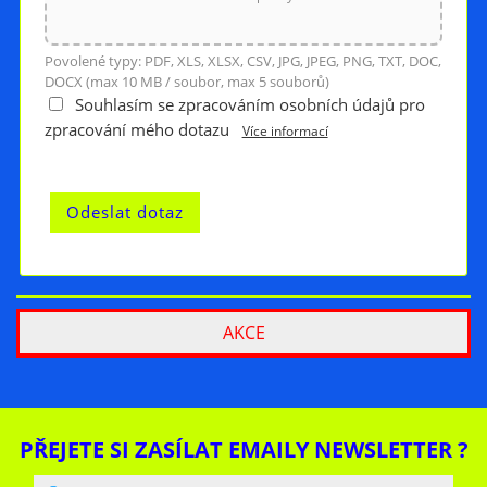
Povolené typy: PDF, XLS, XLSX, CSV, JPG, JPEG, PNG, TXT, DOC,
DOCX (max 10 MB / soubor, max 5 souborů)
Souhlasím se zpracováním osobních údajů pro
zpracování mého dotazu
Více informací
AKCE
PŘEJETE SI ZASÍLAT EMAILY NEWSLETTER ?