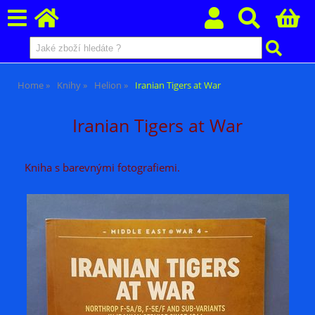
Home
Knihy
Helion
Iranian Tigers at War
Iranian Tigers at War
Kniha s barevnými fotografiemi.