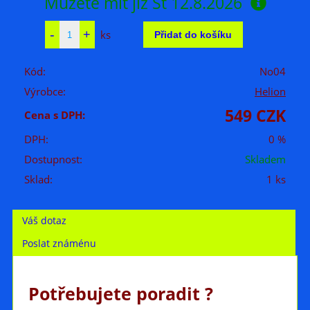
Můžete mít již
St 12.8.2026
ks
Kód:
No04
Výrobce:
Helion
549 CZK
Cena s DPH:
DPH:
0 %
Dostupnost:
Skladem
Sklad:
1 ks
Váš dotaz
Poslat známénu
Potřebujete poradit ?