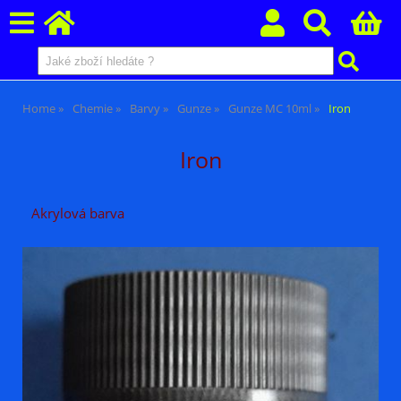
Home
Chemie
Barvy
Gunze
Gunze MC 10ml
Iron
Iron
Akrylová barva