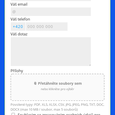
Váš email
Váš telefon
Váš dotaz
Přílohy
📎 Přetáhněte soubory sem
nebo klikněte pro výběr
Povolené typy: PDF, XLS, XLSX, CSV, JPG, JPEG, PNG, TXT, DOC,
DOCX (max 10 MB / soubor, max 5 souborů)
Souhlasím se zpracováním osobních údajů pro