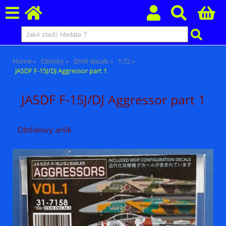
Home
Obtisky
DXM decals
1:72
JASDF F-15J/DJ Aggressor part 1
JASDF F-15J/DJ Aggressor part 1
Obtiskový aršík