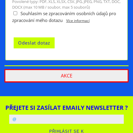
Povolené typy: PDF, XLS, XLSX, CSV, JPG, JPEG, PNG, TXT, DOC,
DOCX (max 10 MB / soubor, max 5 souborů)
Souhlasím se zpracováním osobních údajů pro
zpracování mého dotazu
Více informací
AKCE
PŘEJETE SI ZASÍLAT EMAILY NEWSLETTER ?