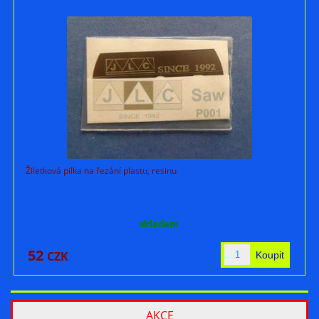
Žiletková pilka na řezání plastu, resinu
skladem
52
CZK
AKCE