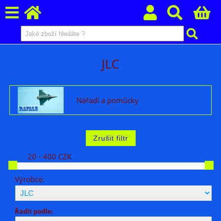
JLC
Nářadí a pomůcky
20 - 400 CZK
Výrobce:
Řadit podle: