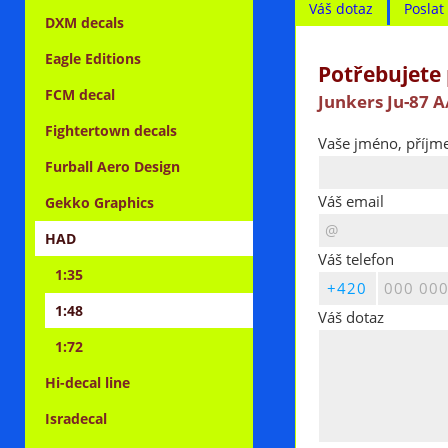
Váš dotaz
Posla
DXM decals
Eagle Editions
Potřebujete 
FCM decal
Junkers Ju-87 
Fightertown decals
Vaše jméno, příjme
Furball Aero Design
Váš email
Gekko Graphics
HAD
Váš telefon
1:35
1:48
Váš dotaz
1:72
Hi-decal line
Isradecal