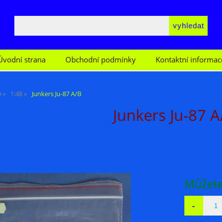
Úvodní strana
Obchodní podmínky
Kontaktní informac
D
1:48
Junkers Ju-87 A/B
Junkers Ju-87 A
Můžete