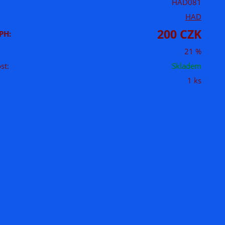
HAD081
HAD
200 CZK
PH:
21 %
st:
Skladem
1 ks