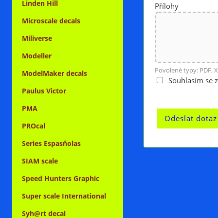
Linden Hill
Přílohy
Microscale decals
Miliverse
Modeller
Povolené typy: PDF, X
ModelMaker decals
Souhlasím se 
Paulus Victor
PMA
PROcal
Series Espasňolas
SIAM scale
Speed Hunters Graphic
Super scale International
Syh@rt decal