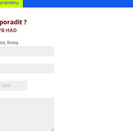
t známénu
poradit ?
A/B HAD
ní, firma