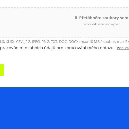
📎 Přetáhněte soubory sem
nebo klikněte pro výběr
LS, XLSX, CSV, JPG, JPEG, PNG, TXT, DOC, DOCX (max 10 MB / soubor, max 5
zpracováním osobních údajů pro zpracování mého dotazu
Více in