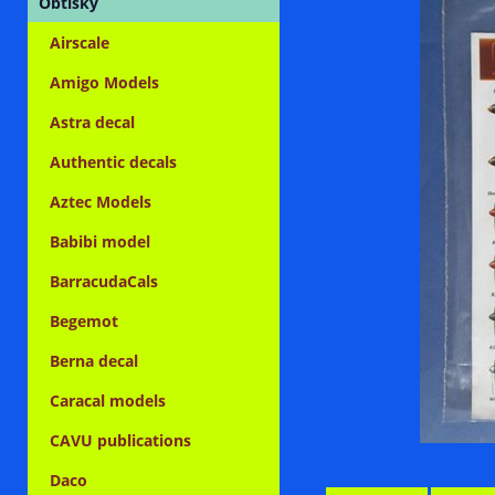
Obtisky
Airscale
Amigo Models
Astra decal
Authentic decals
Aztec Models
Babibi model
BarracudaCals
Begemot
Berna decal
Caracal models
CAVU publications
Daco