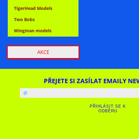
TigerHead Models
Two Bobs
Wingman models
AKCE
PŘEJETE SI ZASÍLAT EMAILY NE