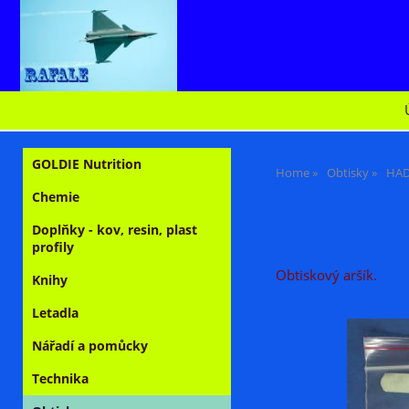
GOLDIE Nutrition
Home
Obtisky
HA
Chemie
Doplňky - kov, resin, plast
profily
Obtiskový aršík.
Knihy
Letadla
Nářadí a pomůcky
Technika