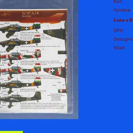
Kód:
Výrobce:
Cena s D
DPH:
Dostupno
Sklad: