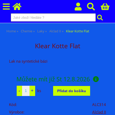
Home
Chemie
Laky
Alclad II
Klear Kotte Flat
Klear Kotte Flat
Lak na syntetické bázi
Můžete mít již
St 12.8.2026
ks
Kód:
ALC314
Výrobce:
Alclad II