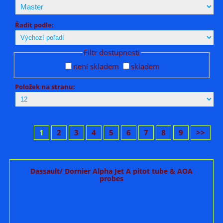
Řadit podle:
Filtr dostupnosti
není skladem
skladem
Položek na stranu:
1
2
3
4
5
6
7
8
9
>>
Dassault/ Dornier Alpha Jet A pitot tube & AOA
probes