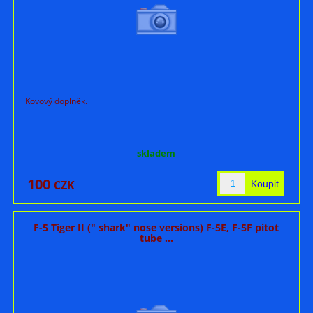
Kovový doplněk.
skladem
100
CZK
F-5 Tiger II (" shark" nose versions) F-5E, F-5F pitot
tube ...