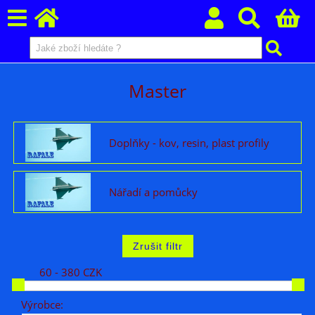
Master
Doplňky - kov, resin, plast profily
Nářadí a pomůcky
60 - 380 CZK
Výrobce: