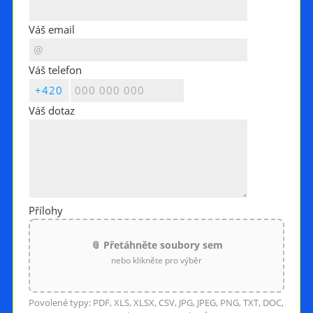
Váš email
Váš telefon
Váš dotaz
Přílohy
📎 Přetáhněte soubory sem
nebo klikněte pro výběr
Povolené typy: PDF, XLS, XLSX, CSV, JPG, JPEG, PNG, TXT, DOC,