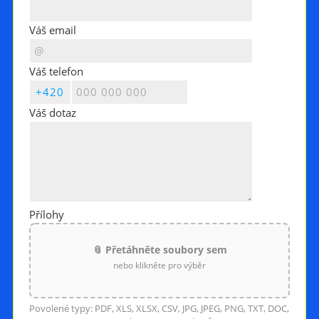
Váš email
Váš telefon
Váš dotaz
Přílohy
📎 Přetáhněte soubory sem
nebo klikněte pro výběr
Povolené typy: PDF, XLS, XLSX, CSV, JPG, JPEG, PNG, TXT, DOC,