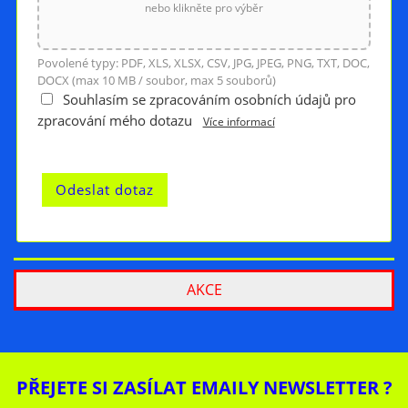
nebo klikněte pro výběr
Povolené typy: PDF, XLS, XLSX, CSV, JPG, JPEG, PNG, TXT, DOC,
DOCX (max 10 MB / soubor, max 5 souborů)
Souhlasím se zpracováním osobních údajů pro
zpracování mého dotazu
Více informací
AKCE
PŘEJETE SI ZASÍLAT EMAILY NEWSLETTER ?