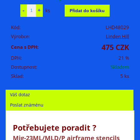
ks
Kód:
LHD48029
Výrobce:
Linden Hill
475 CZK
Cena s DPH:
DPH:
21 %
Dostupnost:
Skladem
Sklad:
5 ks
Váš dotaz
Poslat známénu
Potřebujete poradit ?
Mig-23ML/MLD/P airframe stencils