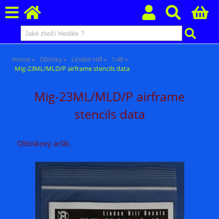
Home
Obtisky
Linden Hill
1:48
Mig-23ML/MLD/P airframe stencils data
Mig-23ML/MLD/P airframe
stencils data
Obtiskový aršík.