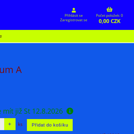
Přihlásit se
Počet položek: 0
0,00 CZK
Zaregistrovat se
e
rum A
 mít již
St 12.8.2026
ks