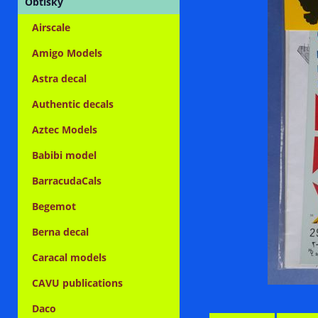
Obtisky
Airscale
Amigo Models
Astra decal
Authentic decals
Aztec Models
Babibi model
BarracudaCals
Begemot
Berna decal
Caracal models
CAVU publications
Daco