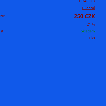
HD48013
Hi decal
250 CZK
PH:
21 %
st:
Skladem
1 ks