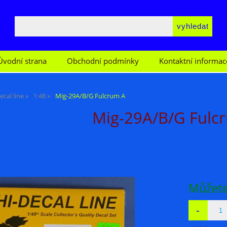
Úvodní strana
Obchodní podmínky
Kontaktní informac
ecal line
1:48
Mig-29A/B/G Fulcrum A
Mig-29A/B/G Fulc
Můžete