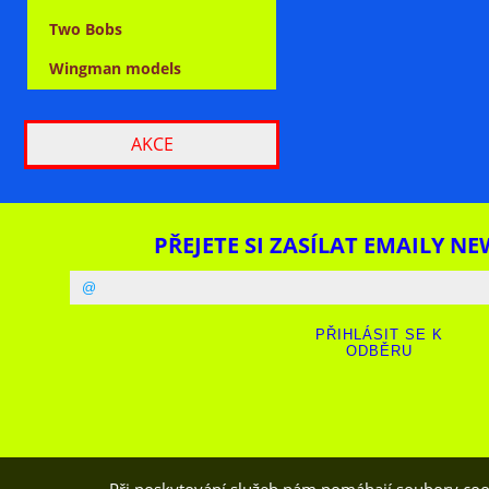
Two Bobs
Wingman models
AKCE
PŘEJETE SI ZASÍLAT EMAILY NE