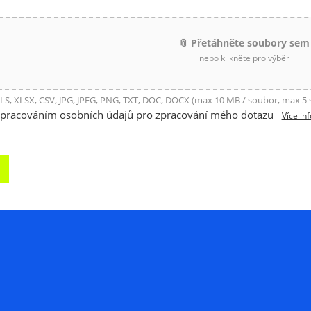
📎 Přetáhněte soubory sem
nebo klikněte pro výběr
LS, XLSX, CSV, JPG, JPEG, PNG, TXT, DOC, DOCX (max 10 MB / soubor, max 5
zpracováním osobních údajů pro zpracování mého dotazu
Více in