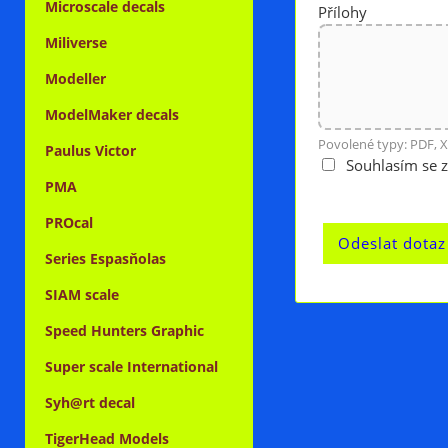
Microscale decals
Přílohy
Miliverse
Modeller
ModelMaker decals
Povolené typy: PDF, X
Paulus Victor
Souhlasím se 
PMA
PROcal
Series Espasňolas
SIAM scale
Speed Hunters Graphic
Super scale International
Syh@rt decal
TigerHead Models