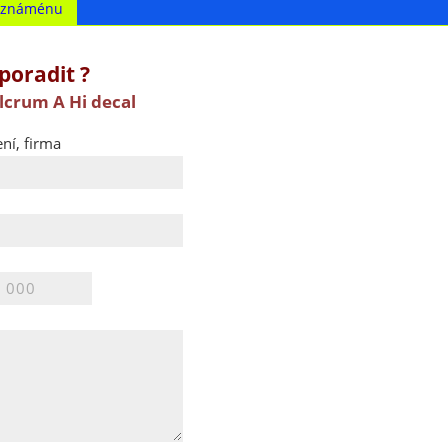
t známénu
poradit ?
lcrum A Hi decal
ní, firma