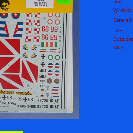
Kód:
Výrobce:
Cena s D
DPH:
Dostupno
Sklad: