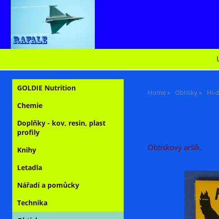
GOLDIE Nutrition
Home
Obtisky
Hi-d
Chemie
Doplňky - kov, resin, plast
profily
Obtiskový aršík.
Knihy
Letadla
Nářadí a pomůcky
Technika