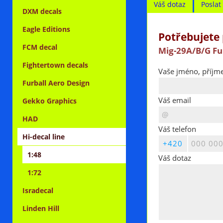
Váš dotaz
Posla
DXM decals
Eagle Editions
Potřebujete 
FCM decal
Mig-29A/B/G Fu
Fightertown decals
Vaše jméno, příjme
Furball Aero Design
Váš email
Gekko Graphics
HAD
Váš telefon
Hi-decal line
1:48
Váš dotaz
1:72
Isradecal
Linden Hill