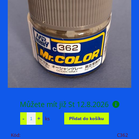
Můžete mít již
St 12.8.2026
ks
Kód:
C362