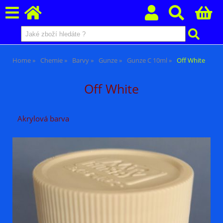
Home
Chemie
Barvy
Gunze
Gunze C 10ml
Off White
Off White
Akrylová barva