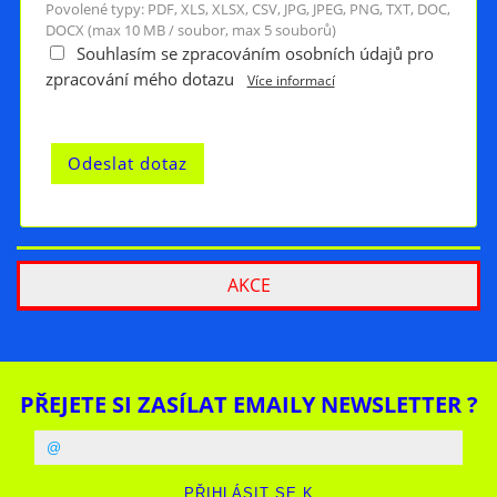
Povolené typy: PDF, XLS, XLSX, CSV, JPG, JPEG, PNG, TXT, DOC,
DOCX (max 10 MB / soubor, max 5 souborů)
Souhlasím se zpracováním osobních údajů pro
zpracování mého dotazu
Více informací
AKCE
PŘEJETE SI ZASÍLAT EMAILY NEWSLETTER ?