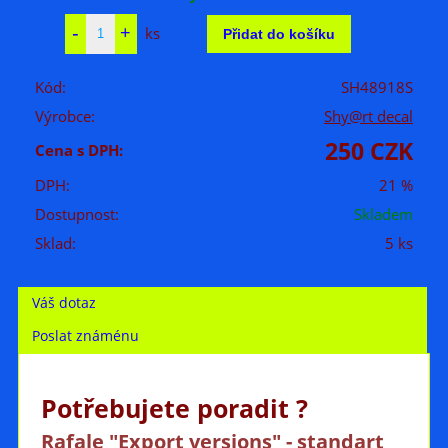
ks
Kód:
SH48918S
Výrobce:
Shy@rt decal
250 CZK
Cena s DPH:
DPH:
21 %
Dostupnost:
Skladem
Sklad:
5 ks
Váš dotaz
Poslat známénu
Potřebujete poradit ?
Rafale "Export versions" - standart