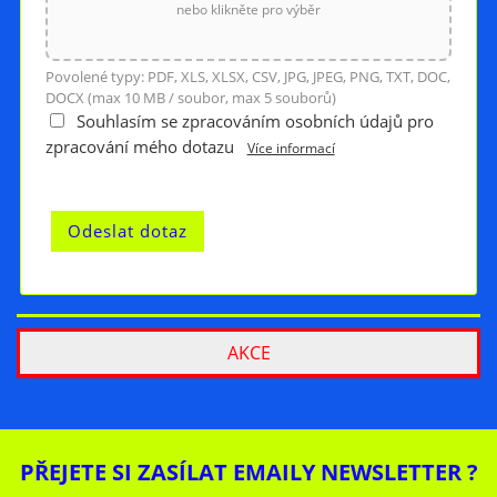
nebo klikněte pro výběr
Povolené typy: PDF, XLS, XLSX, CSV, JPG, JPEG, PNG, TXT, DOC,
DOCX (max 10 MB / soubor, max 5 souborů)
Souhlasím se zpracováním osobních údajů pro
zpracování mého dotazu
Více informací
AKCE
PŘEJETE SI ZASÍLAT EMAILY NEWSLETTER ?