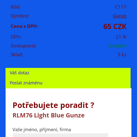
Kód:
C117
Výrobce:
Gunze
65 CZK
Cena s DPH:
DPH:
21 %
Dostupnost:
Skladem
Sklad:
3 ks
Váš dotaz
Poslat známénu
Potřebujete poradit ?
RLM76 Light Blue Gunze
Vaše jméno, příjmení, firma