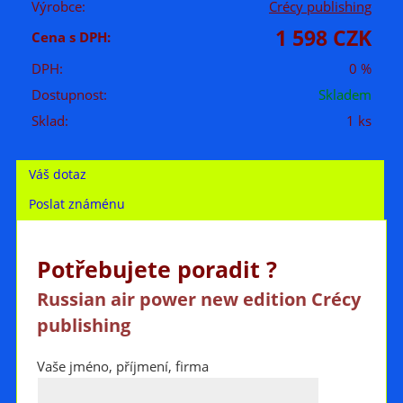
Výrobce:
Crécy publishing
1 598 CZK
Cena s DPH:
DPH:
0 %
Dostupnost:
Skladem
Sklad:
1 ks
Váš dotaz
Poslat známénu
Potřebujete poradit ?
Russian air power new edition Crécy
publishing
Vaše jméno, příjmení, firma