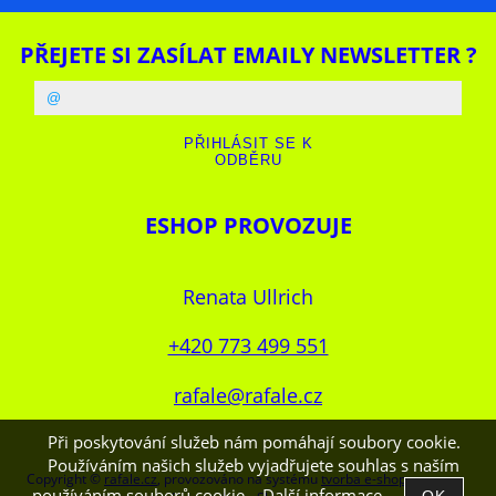
PŘEJETE SI ZASÍLAT EMAILY NEWSLETTER ?
ESHOP PROVOZUJE
Renata Ullrich
+420 773 499 551
rafale@rafale.cz
Při poskytování služeb nám pomáhají soubory cookie.
Používáním našich služeb vyjadřujete souhlas s naším
Copyright ©
rafale.cz
,
provozováno na systému
tvorba e-shopu
a
používáním souborů cookie.
Další informace