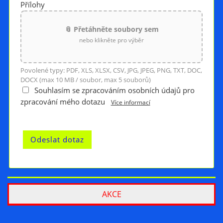
Přílohy
📎 Přetáhněte soubory sem
nebo klikněte pro výběr
Povolené typy: PDF, XLS, XLSX, CSV, JPG, JPEG, PNG, TXT, DOC,
DOCX (max 10 MB / soubor, max 5 souborů)
Souhlasím se zpracováním osobních údajů pro
zpracování mého dotazu
Více informací
AKCE