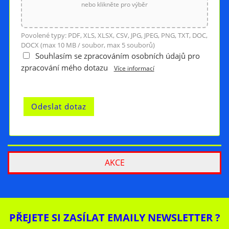
nebo klikněte pro výběr
Povolené typy: PDF, XLS, XLSX, CSV, JPG, JPEG, PNG, TXT, DOC,
DOCX (max 10 MB / soubor, max 5 souborů)
Souhlasím se zpracováním osobních údajů pro
zpracování mého dotazu
Více informací
AKCE
PŘEJETE SI ZASÍLAT EMAILY NEWSLETTER ?