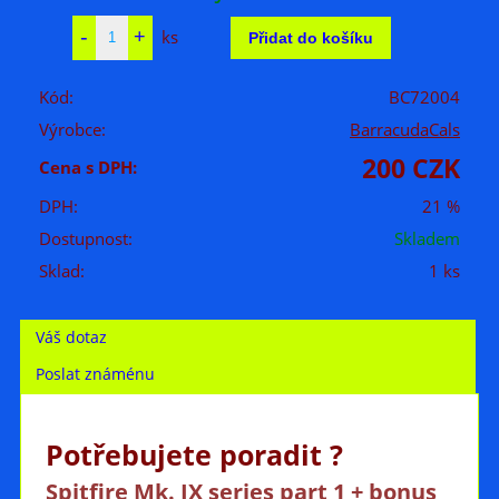
ks
Kód:
BC72004
Výrobce:
BarracudaCals
200 CZK
Cena s DPH:
DPH:
21 %
Dostupnost:
Skladem
Sklad:
1 ks
Váš dotaz
Poslat známénu
Potřebujete poradit ?
Spitfire Mk. IX series part 1 + bonus