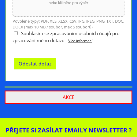
nebo klikněte pro výběr
Povolené typy: PDF, XLS, XLSX, CSV, JPG, JPEG, PNG, TXT, DOC,
DOCX (max 10 MB / soubor, max 5 souborů)
Souhlasím se zpracováním osobních údajů pro
zpracování mého dotazu
Více informací
AKCE
PŘEJETE SI ZASÍLAT EMAILY NEWSLETTER ?