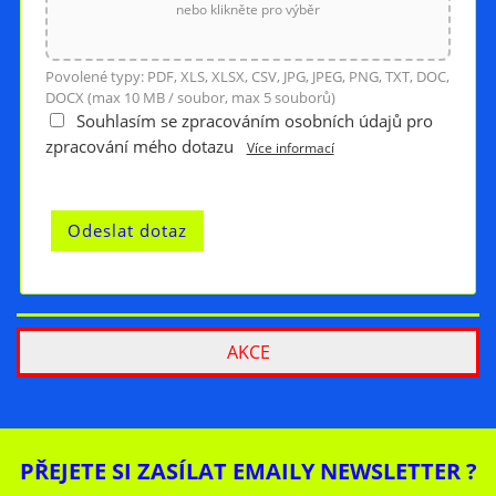
nebo klikněte pro výběr
Povolené typy: PDF, XLS, XLSX, CSV, JPG, JPEG, PNG, TXT, DOC,
DOCX (max 10 MB / soubor, max 5 souborů)
Souhlasím se zpracováním osobních údajů pro
zpracování mého dotazu
Více informací
AKCE
PŘEJETE SI ZASÍLAT EMAILY NEWSLETTER ?