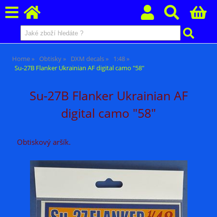
Home
Obtisky
DXM decals
1:48
Su-27B Flanker Ukrainian AF digital camo "58"
Su-27B Flanker Ukrainian AF
digital camo "58"
Obtiskový aršík.