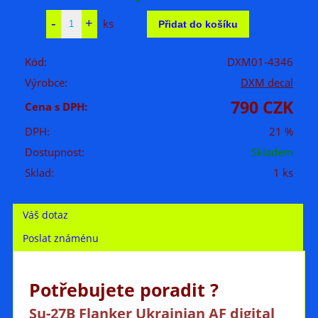
ks
Kód:
DXM01-4346
Výrobce:
DXM decal
790 CZK
Cena s DPH:
DPH:
21 %
Dostupnost:
Skladem
Sklad:
1 ks
Váš dotaz
Poslat známénu
Potřebujete poradit ?
Su-27B Flanker Ukrainian AF digital