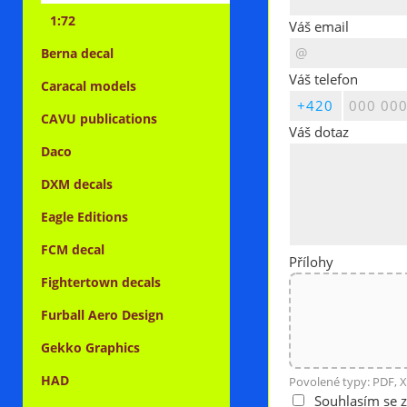
1:72
Váš email
Berna decal
Váš telefon
Caracal models
CAVU publications
Váš dotaz
Daco
DXM decals
Eagle Editions
FCM decal
Přílohy
Fightertown decals
Furball Aero Design
Gekko Graphics
HAD
Povolené typy: PDF, X
Souhlasím se 