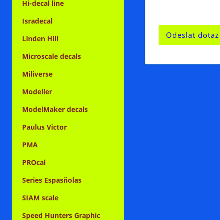
Hi-decal line
Isradecal
Linden Hill
Microscale decals
Miliverse
Modeller
ModelMaker decals
Paulus Victor
PMA
PROcal
Series Espasňolas
SIAM scale
Speed Hunters Graphic