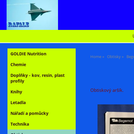
GOLDIE Nutrition
Home
Obtisky
Beg
Chemie
Doplňky - kov, resin, plast
profily
Obtiskový aršík.
Knihy
Letadla
Nářadí a pomůcky
Technika