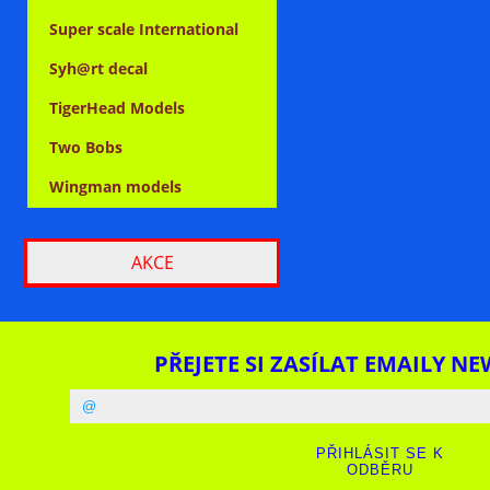
Super scale International
Syh@rt decal
TigerHead Models
Two Bobs
Wingman models
AKCE
PŘEJETE SI ZASÍLAT EMAILY NE