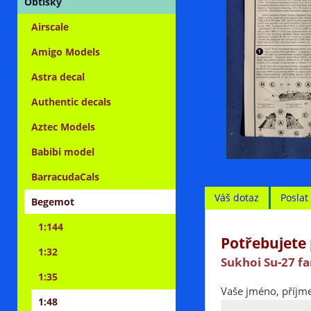
Obtisky
Airscale
Amigo Models
Astra decal
Authentic decals
Aztec Models
Babibi model
BarracudaCals
Váš dotaz
Posla
Begemot
1:144
Potřebujete 
1:32
Sukhoi Su-27 fa
1:35
Vaše jméno, příjme
1:48