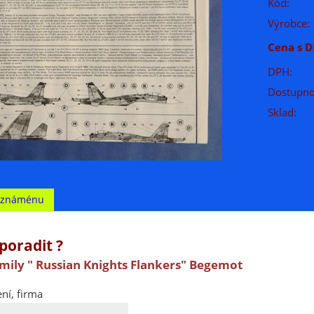
Kód:
Výrobce:
Cena s D
DPH:
Dostupno
Sklad:
t známénu
poradit ?
mily " Russian Knights Flankers" Begemot
ní, firma