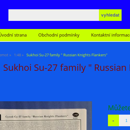
Úvodní strana
Obchodní podmínky
Kontaktní informac
emot
1:48
Sukhoi Su-27 family " Russian Knights Flankers"
Sukhoi Su-27 family " Russian 
Můžete