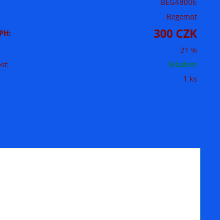
BEG48006
Begemot
300 CZK
PH:
21 %
st:
Skladem
1 ks