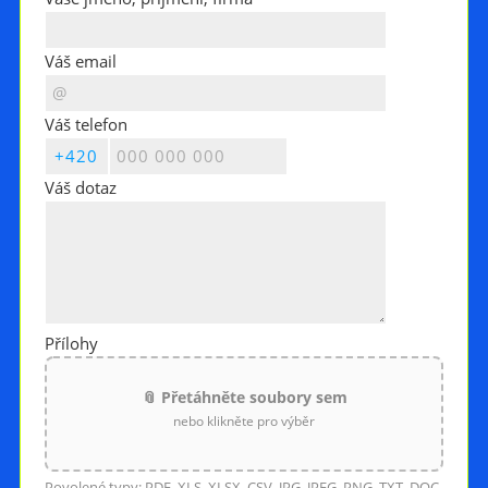
Váš email
Váš telefon
Váš dotaz
Přílohy
📎 Přetáhněte soubory sem
nebo klikněte pro výběr
Povolené typy: PDF, XLS, XLSX, CSV, JPG, JPEG, PNG, TXT, DOC,