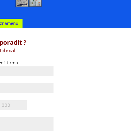
t známénu
poradit ?
 decal
ní, firma