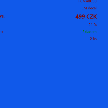
FCM48050
FCM decal
499 CZK
PH:
21 %
st:
Skladem
2 ks