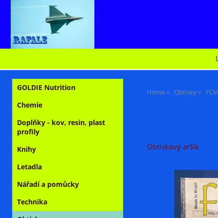
GOLDIE Nutrition
Home
Obtisky
FCM
Chemie
Doplňky - kov, resin, plast
profily
Obtiskový aršík
Knihy
Letadla
Nářadí a pomůcky
Technika