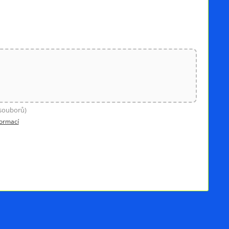
 souborů)
formací