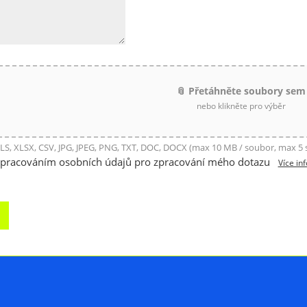
📎 Přetáhněte soubory sem
nebo klikněte pro výběr
LS, XLSX, CSV, JPG, JPEG, PNG, TXT, DOC, DOCX (max 10 MB / soubor, max 5
zpracováním osobních údajů pro zpracování mého dotazu
Více in