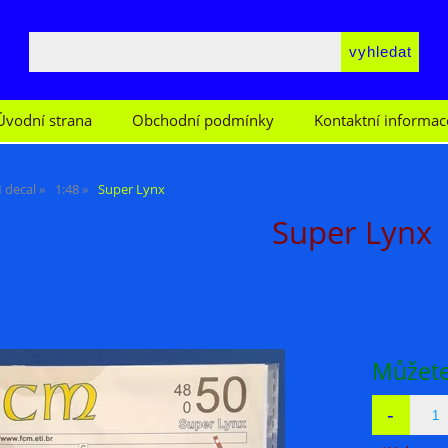
Úvodní strana
Obchodní podmínky
Kontaktní informac
 decal
1:48
Super Lynx
Super Lynx
Můžete