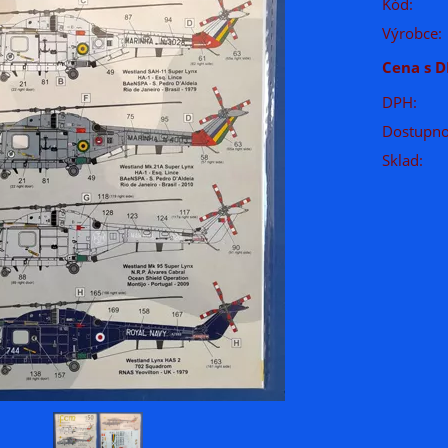
Kód:
Výrobce:
Cena s D
DPH:
Dostupno
Sklad: