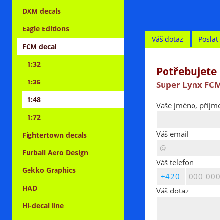
DXM decals
Eagle Editions
Váš dotaz
Posla
FCM decal
1:32
Potřebujete 
1:35
Super Lynx FCM
1:48
Vaše jméno, příjme
1:72
Váš email
Fightertown decals
Furball Aero Design
Váš telefon
Gekko Graphics
HAD
Váš dotaz
Hi-decal line