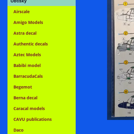
Obtisky
Airscale
Amigo Models
Astra decal
Authentic decals
Aztec Models
Babibi model
BarracudaCals
Begemot
Berna decal
Caracal models
CAVU publications
Daco