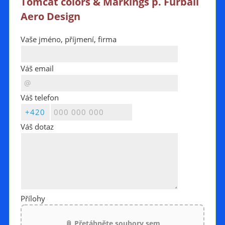
Tomcat colors & Markings p. Furball
Aero Design
Vaše jméno, příjmení, firma
Váš email
Váš telefon
Váš dotaz
Přílohy
📎 Přetáhněte soubory sem