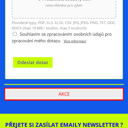
nebo klikněte pro výběr
Povolené typy: PDF, XLS, XLSX, CSV, JPG, JPEG, PNG, TXT, DOC,
DOCX (max 10 MB / soubor, max 5 souborů)
Souhlasím se zpracováním osobních údajů pro
zpracování mého dotazu
Více informací
AKCE
PŘEJETE SI ZASÍLAT EMAILY NEWSLETTER ?