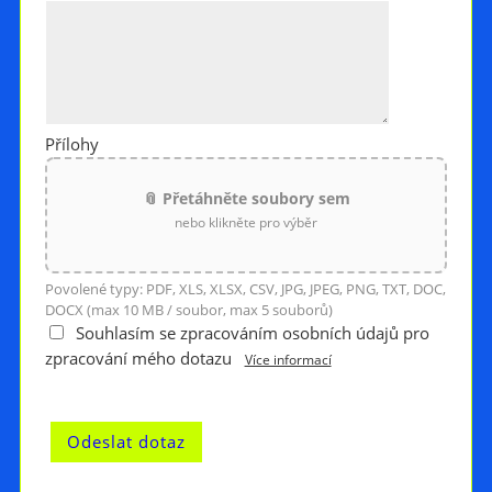
Přílohy
📎 Přetáhněte soubory sem
nebo klikněte pro výběr
Povolené typy: PDF, XLS, XLSX, CSV, JPG, JPEG, PNG, TXT, DOC,
DOCX (max 10 MB / soubor, max 5 souborů)
Souhlasím se zpracováním osobních údajů pro
zpracování mého dotazu
Více informací