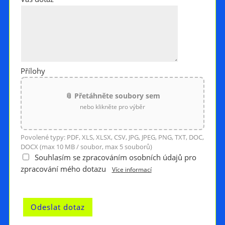
Přílohy
📎 Přetáhněte soubory sem
nebo klikněte pro výběr
Povolené typy: PDF, XLS, XLSX, CSV, JPG, JPEG, PNG, TXT, DOC,
DOCX (max 10 MB / soubor, max 5 souborů)
Souhlasím se zpracováním osobních údajů pro
zpracování mého dotazu
Více informací