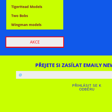
TigerHead Models
Two Bobs
Wingman models
AKCE
PŘEJETE SI ZASÍLAT EMAILY NE