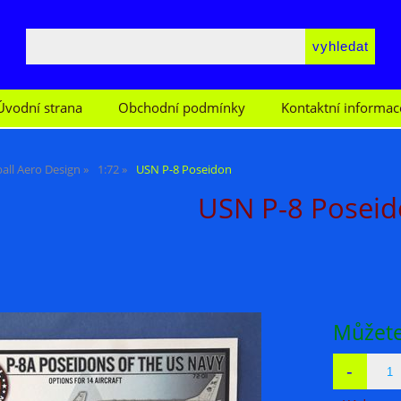
Úvodní strana
Obchodní podmínky
Kontaktní informac
all Aero Design
1:72
USN P-8 Poseidon
USN P-8 Posei
Můžete