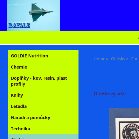
GOLDIE Nutrition
Home
Obtisky
Furb
Chemie
Doplňky - kov, resin, plast
profily
Obtiskový aršík
Knihy
Letadla
Nářadí a pomůcky
Technika