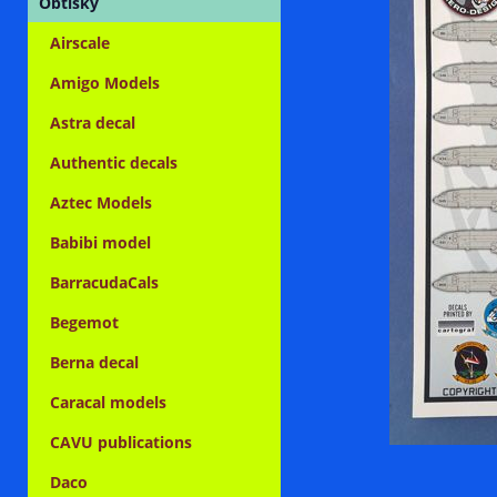
Obtisky
Airscale
Amigo Models
Astra decal
Authentic decals
Aztec Models
Babibi model
BarracudaCals
Begemot
Berna decal
Caracal models
CAVU publications
Daco