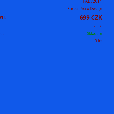
FAD72011
Furball Aero Design
699 CZK
PH:
21 %
st:
Skladem
3 ks