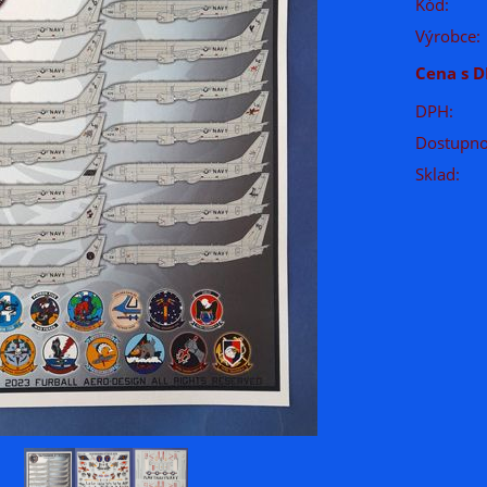
Kód:
Výrobce:
Cena s D
DPH:
Dostupno
Sklad: