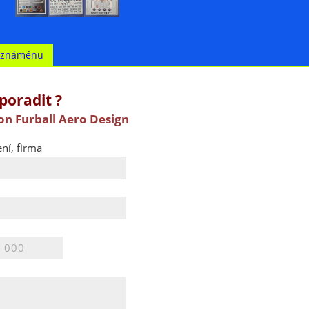
t známénu
poradit ?
on Furball Aero Design
ní, firma