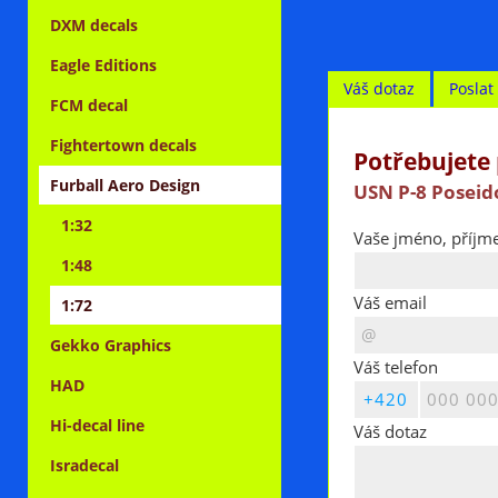
DXM decals
Eagle Editions
Váš dotaz
Posla
FCM decal
Fightertown decals
Potřebujete 
Furball Aero Design
USN P-8 Poseid
1:32
Vaše jméno, příjme
1:48
Váš email
1:72
Gekko Graphics
Váš telefon
HAD
Hi-decal line
Váš dotaz
Isradecal