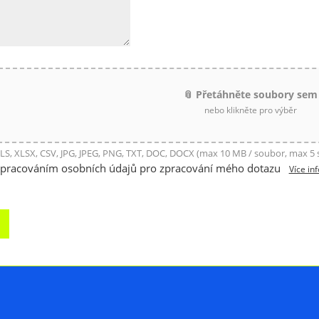
📎 Přetáhněte soubory sem
nebo klikněte pro výběr
LS, XLSX, CSV, JPG, JPEG, PNG, TXT, DOC, DOCX (max 10 MB / soubor, max 5
zpracováním osobních údajů pro zpracování mého dotazu
Více in