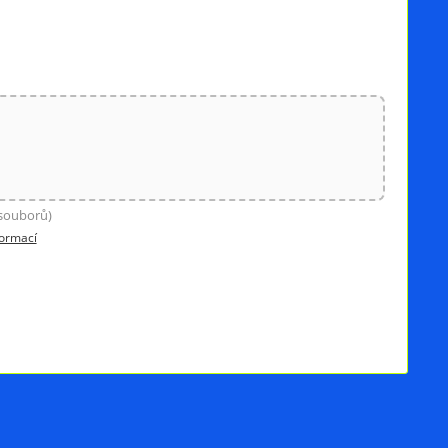
 souborů)
formací