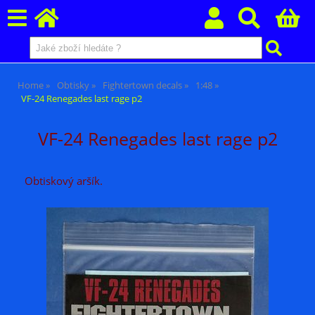
Home
Obtisky
Fightertown decals
1:48
VF-24 Renegades last rage p2
VF-24 Renegades last rage p2
Obtiskový aršík.