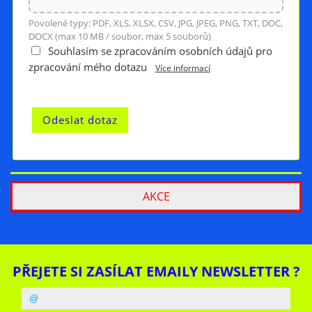
Povolené typy: PDF, XLS, XLSX, CSV, JPG, JPEG, PNG, TXT, DOC,
DOCX (max 10 MB / soubor, max 5 souborů)
Souhlasím se zpracováním osobních údajů pro
zpracování mého dotazu
Více informací
AKCE
PŘEJETE SI ZASÍLAT EMAILY NEWSLETTER ?