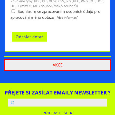
Povolené typy: PDF, XLS, XLSX, CSV, JPG, JPEG, PNG, TXT, DOC,
DOCX (max 10 MB / soubor, max 5 souborů)
Souhlasím se zpracováním osobních údajů pro
zpracování mého dotazu
Více informací
AKCE
PŘEJETE SI ZASÍLAT EMAILY NEWSLETTER ?