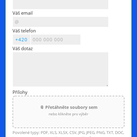
Váš email
Váš telefon
Váš dotaz
Přílohy
📎 Přetáhněte soubory sem
nebo klikněte pro výběr
Povolené typy: PDF, XLS, XLSX, CSV, JPG, JPEG, PNG, TXT, DOC,